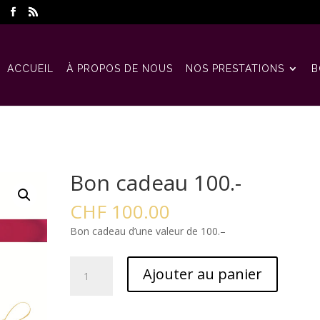
ACCUEIL
À PROPOS DE NOUS
NOS PRESTATIONS
B
Bon cadeau 100.-
CHF
100.00
Bon cadeau d’une valeur de 100.–
quantité
Ajouter au panier
de
Bon
cadeau