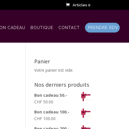
Articles 0
ON CADEAU
BOUTIQUE
CONTACT
PRENDRE RDV
Panier
Votre panier est vide.
Nos derniers produits
Bon cadeau 50.-
CHF
50.00
Bon cadeau 100.-
CHF
100.00
Bon cadeau 200.-