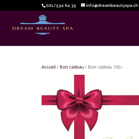
021/534 64 35
info@dreambeautyspa.ch
Accueil
/
Bon cadeau
/ Bon cadeau 100.-