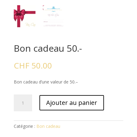
Bon cadeau 50.-
CHF
50.00
Bon cadeau d’une valeur de 50.–
quantité
Ajouter au panier
de
Bon
cadeau
50.-
Catégorie :
Bon cadeau