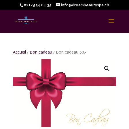
021/534 64 35
info@dreambeautyspa.ch
Accueil
/
Bon cadeau
/ Bon cadeau 50.-